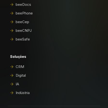
beeDocs
beePhone
beeCep
beeCNPJ
beeSafe
Soluções
CRM
Digital
IA
Indústria