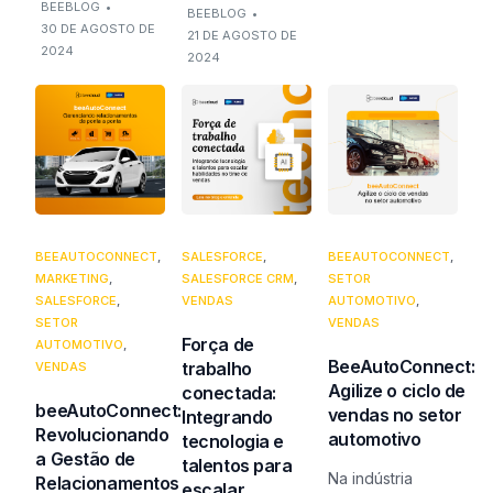
BEEBLOG
•
BEEBLOG
•
30 DE AGOSTO DE
21 DE AGOSTO DE
2024
2024
BEEAUTOCONNECT
,
SALESFORCE
,
BEEAUTOCONNECT
,
MARKETING
,
SALESFORCE CRM
,
SETOR
SALESFORCE
,
VENDAS
AUTOMOTIVO
,
SETOR
VENDAS
Força de
AUTOMOTIVO
,
BeeAutoConnect:
trabalho
VENDAS
Agilize o ciclo de
conectada:
beeAutoConnect:
vendas no setor
Integrando
Revolucionando
automotivo
tecnologia e
a Gestão de
talentos para
Na indústria
Relacionamentos
escalar