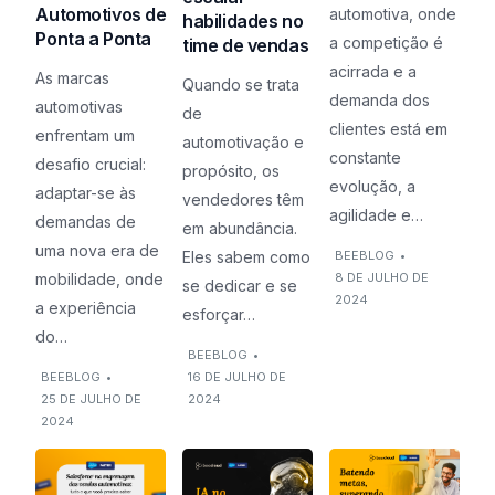
Automotivos de
automotiva, onde
habilidades no
Ponta a Ponta
a competição é
time de vendas
acirrada e a
As marcas
Quando se trata
demanda dos
automotivas
de
clientes está em
enfrentam um
automotivação e
constante
desafio crucial:
propósito, os
evolução, a
adaptar-se às
vendedores têm
agilidade e…
demandas de
em abundância.
uma nova era de
Eles sabem como
BEEBLOG
•
mobilidade, onde
8 DE JULHO DE
se dedicar e se
2024
a experiência
esforçar…
do…
BEEBLOG
•
BEEBLOG
•
16 DE JULHO DE
25 DE JULHO DE
2024
2024