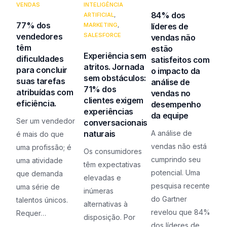
VENDAS
INTELIGÊNCIA
84% dos
ARTIFICIAL
,
77% dos
líderes de
MARKETING
,
vendedores
SALESFORCE
vendas não
têm
estão
Experiência sem
dificuldades
satisfeitos com
atritos. Jornada
para concluir
o impacto da
sem obstáculos:
suas tarefas
análise de
71% dos
atribuídas com
vendas no
clientes exigem
eficiência.
desempenho
experiências
da equipe
Ser um vendedor
conversacionais
naturais
A análise de
é mais do que
vendas não está
uma profissão; é
Os consumidores
cumprindo seu
uma atividade
têm expectativas
potencial. Uma
que demanda
elevadas e
pesquisa recente
uma série de
inúmeras
do Gartner
talentos únicos.
alternativas à
revelou que 84%
Requer…
disposição. Por
dos líderes de…