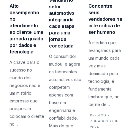
Vendas no
Alto
Concentre
setor
desempenho
seus
automotivo
no
vendedores na
integrando
atendimento
arte crítica de
cada etapa
ao cliente: uma
ser humano
para uma
jornada guiada
jornada
À medida que
por dados e
conectada
avançamos para
tecnologia
O consumidor
um mundo cada
A chave para o
mudou, e agora
vez mais
sucesso no
os fabricantes
dominado pela
mundo dos
automotivos não
tecnologia, é
negócios não é
competem
fundamental
um mistério:
apenas com
lembrar que, no
empresas que
base em
cerne de…
prosperam
engenharia e
BEEBLOG
•
colocam o cliente
confiabilidade.
7 DE AGOSTO DE
no…
Mais do que…
2024