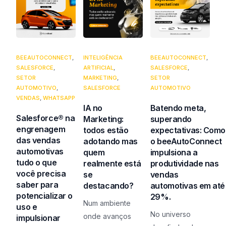
BEEAUTOCONNECT
,
INTELIGÊNCIA
BEEAUTOCONNECT
,
SALESFORCE
,
ARTIFICIAL
,
SALESFORCE
,
SETOR
MARKETING
,
SETOR
AUTOMOTIVO
,
SALESFORCE
AUTOMOTIVO
VENDAS
,
WHATSAPP
IA no
Batendo meta,
Salesforce® na
Marketing:
superando
engrenagem
todos estão
expectativas: Como
das vendas
adotando mas
o beeAutoConnect
automotivas
quem
impulsiona a
tudo o que
realmente está
produtividade nas
você precisa
se
vendas
saber para
destacando?
automotivas em até
potencializar o
29%.
Num ambiente
uso e
No universo
onde avanços
impulsionar