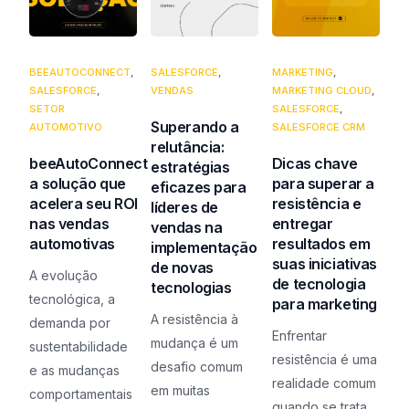
BEEAUTOCONNECT
,
SALESFORCE
,
MARKETING
,
SALESFORCE
,
VENDAS
MARKETING CLOUD
,
SETOR
SALESFORCE
,
Superando a
AUTOMOTIVO
SALESFORCE CRM
relutância:
beeAutoConnect
Dicas chave
estratégias
a solução que
para superar a
eficazes para
acelera seu ROI
resistência e
líderes de
nas vendas
entregar
vendas na
automotivas
resultados em
implementação
suas iniciativas
de novas
A evolução
de tecnologia
tecnologias
tecnológica, a
para marketing
A resistência à
demanda por
Enfrentar
mudança é um
sustentabilidade
resistência é uma
desafio comum
e as mudanças
realidade comum
em muitas
comportamentais
quando se trata